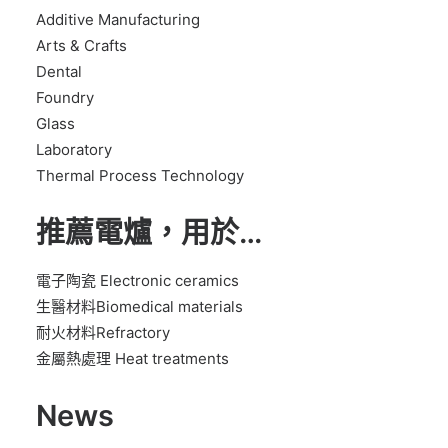
Additive Manufacturing
Arts & Crafts
Dental
Foundry
Glass
Laboratory
Thermal Process Technology
推薦電爐，用於…
電子陶瓷 Electronic ceramics
生醫材料Biomedical materials
耐火材料Refractory
金屬熱處理 Heat treatments
News