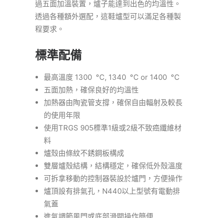
過五面加溫裝置，爐子能達到出色的均溫性。
透過各種額外選配，這鞋爐型可以滿足各種製
程要求。
標準配備
最高溫度 1300 °C, 1340 °C or 1400 °C
五面加熱，確保良好的均溫性
加熱器由陶瓷管支撐，確保自由輻射及較長
的使用年限
使用TRGS 905標準1級或2級不致癌纖維材
料
爐殼由條紋不銹鋼板構成
雙層爐殼結構，結構穩定，確保低外殼溫度
可拆拿移動的控制器裝設於爐門，方便操作
爐頂設有排氣孔，N440以上型號有電動排
氣蓋
進氣調節風門或底部滑閥操作簡便