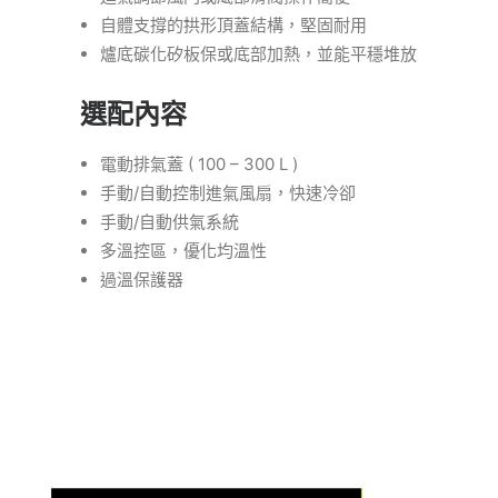
自體支撐的拱形頂蓋結構，堅固耐用
爐底碳化矽板保或底部加熱，並能平穩堆放
選配內容
電動排氣蓋 ( 100 – 300 L )
手動/自動控制進氣風扇，快速冷卻
手動/自動供氣系統
多溫控區，優化均溫性
過溫保護器