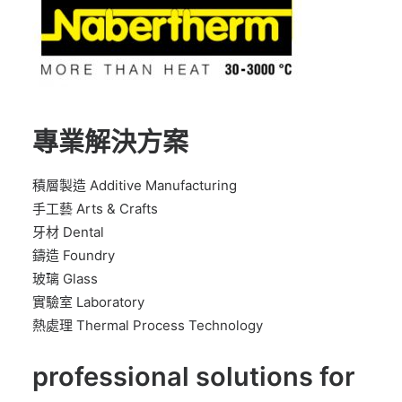
專業解決方案
積層製造 Additive Manufacturing
手工藝 Arts & Crafts
牙材 Dental
鑄造 Foundry
玻璃 Glass
實驗室 Laboratory
熱處理 Thermal Process Technology
professional solutions for