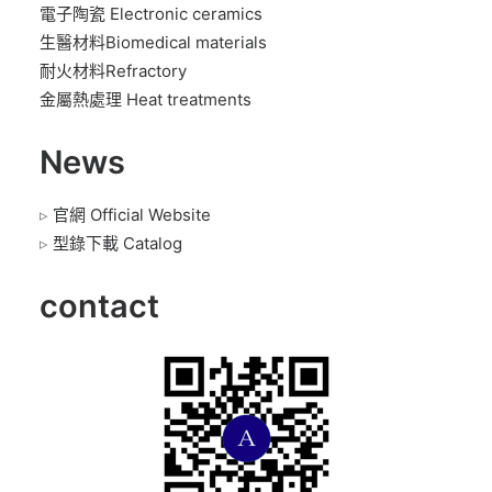
電子陶瓷 Electronic ceramics
生醫材料Biomedical materials
耐火材料Refractory
金屬熱處理 Heat treatments
News
▹
官網 Official Website
▹
型錄下載 Catalog
contact