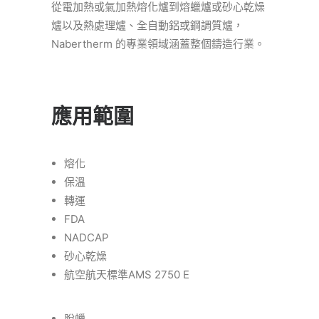
從電加熱或氣加熱熔化爐到熔蠟爐或砂心乾燥
爐以及熱處理爐、全自動鋁或鋼調質爐，
Nabertherm 的專業領域涵蓋整個鑄造行業。
應用範圍
熔化
保溫
轉運
FDA
NADCAP
砂心乾燥
航空航天標準AMS 2750 E
脫蠟