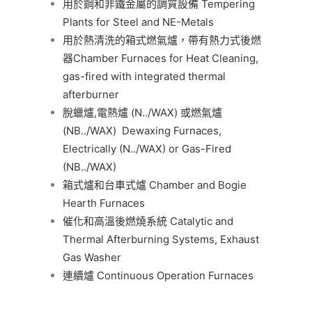
用於鋼和非鐵金屬的調質設備 Tempering
Plants for Steel and NE-Metals
用於熱清洗的箱式燃氣爐，帶有熱力式後燃
器Chamber Furnaces for Heat Cleaning,
gas-fired with integrated thermal
afterburner
脫蠟爐,電熱爐 (N../WAX) 或燃氣爐
(NB../WAX) Dewaxing Furnaces,
Electrically (N../WAX) or Gas-Fired
(NB../WAX)
箱式爐和台車式爐 Chamber and Bogie
Hearth Furnaces
催化和高溫後燃燒系統 Catalytic and
Thermal Afterburning Systems, Exhaust
Gas Washer
連續爐 Continuous Operation Furnaces