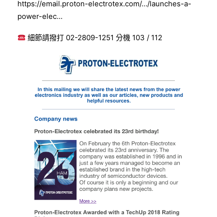
https://email.proton-electrotex.com/…/launches-a-
power-elec…
細節請撥打 02-2809-1251 分機 103 / 112