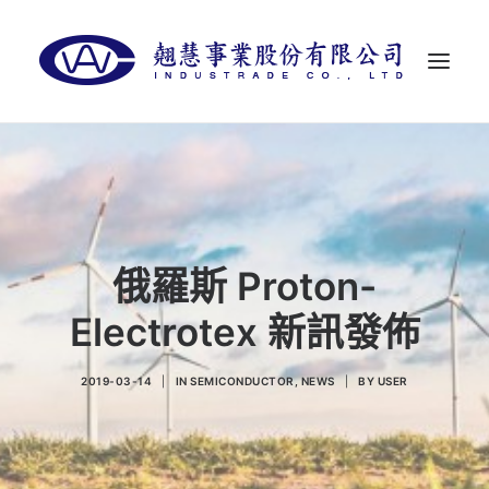
首頁
關於翹慧
代理品牌
俄羅斯 Proton-
最新消息
Electrotex 新訊發佈
聯絡我們
LANGUAGES
2019-03-14
|
IN
SEMICONDUCTOR
,
NEWS
|
BY
USER