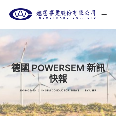
首頁
關於翹慧
代理品牌
德國 POWERSEM 新訊
最新消息
快報
聯絡我們
LANGUAGES
2019-05-10
|
IN
SEMICONDUCTOR
,
NEWS
|
BY
USER