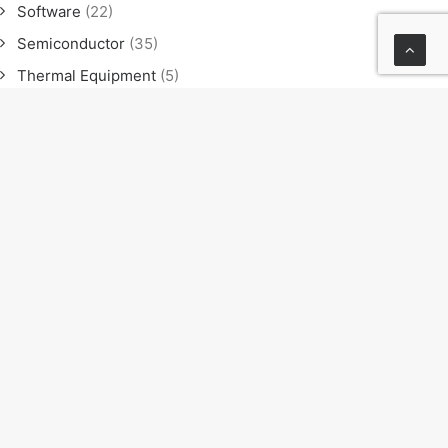
Software
(22)
Semiconductor
(35)
Thermal Equipment
(5)
Software
(21)
Semiconductor
(35)
Thermal Equipment
(4)
News
(23)
Exhibition
(11)
Seminar
(9)
Sales meeting
(4)
NEXT