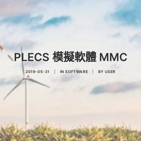
PLECS 模擬軟體 MMC
2019-05-31
|
IN
SOFTWARE
|
BY
USER