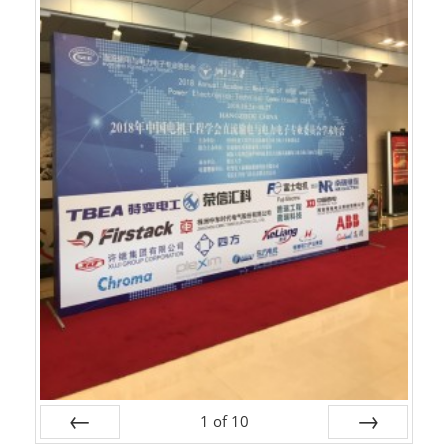
1
of
10