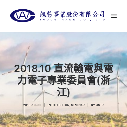
首頁
關於翹慧
代理品牌
2018.10 直流輸電與電
最新消息
力電子專業委員會(浙
聯絡我們
江)
LANGUAGES
2018-10-30
|
IN
EXHIBITION
,
SEMINAR
|
BY
USER